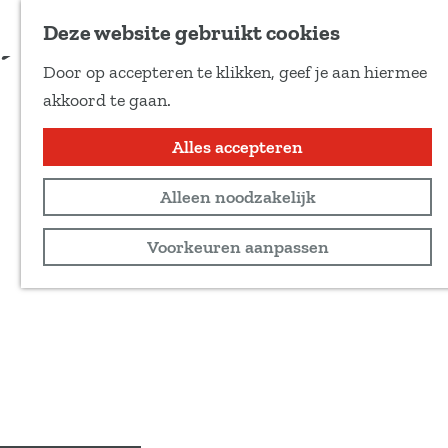
Voeg toe als favoriet
Deze website gebruikt cookies
D
Door op accepteren te klikken, geef je aan hiermee
e
G
akkoord te gaan.
e
a
l
n
Alles accepteren
d
a
e
Alleen noodzakelijk
a
z
r
Voorkeuren aanpassen
e
d
p
e
a
h
g
o
i
m
n
e
a
p