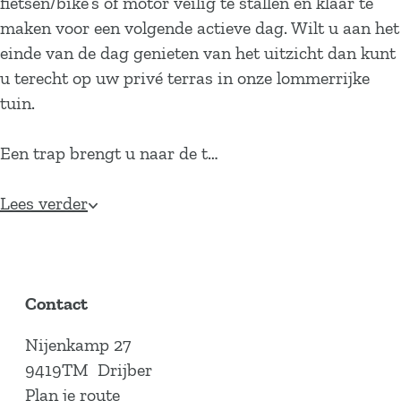
fietsen/bike’s of motor veilig te stallen en klaar te
maken voor een volgende actieve dag. Wilt u aan het
einde van de dag genieten van het uitzicht dan kunt
u terecht op uw privé terras in onze lommerrijke
tuin.
Een trap brengt u naar de t…
Lees verder
Contact
Nijenkamp 27
9419TM
Drijber
n
Plan je route