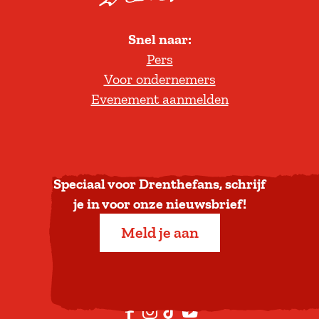
o
l
Snel naar:
l
Pers
t
Voor ondernemers
e
Evenement aanmelden
r
u
g
n
a
Speciaal voor Drenthefans, schrijf
a
je in voor onze nieuwsbrief!
r
Meld je aan
b
o
v
e