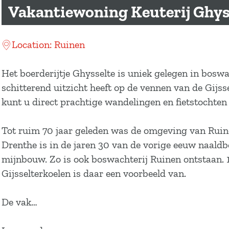
a
Vakantiewoning Keuterij Ghys
g
e
Location: Ruinen
Het boerderijtje Ghysselte is uniek gelegen in bosw
schitterend uitzicht heeft op de vennen van de Gijs
kunt u direct prachtige wandelingen en fietstochten
Tot ruim 70 jaar geleden was de omgeving van Ruine
Drenthe is in de jaren 30 van de vorige eeuw naal
mijnbouw. Zo is ook boswachterij Ruinen ontstaan. 1
Gijsselterkoelen is daar een voorbeeld van.
De vak…