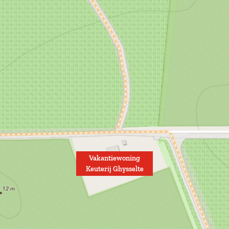
Vakantiewoning
Keuterij Ghysselte