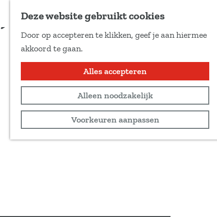
Voeg toe als favoriet
Deze website gebruikt cookies
D
Door op accepteren te klikken, geef je aan hiermee
e
G
akkoord te gaan.
e
a
l
n
Alles accepteren
d
a
e
Alleen noodzakelijk
a
z
r
Voorkeuren aanpassen
e
d
p
e
a
h
g
o
i
m
n
e
a
p