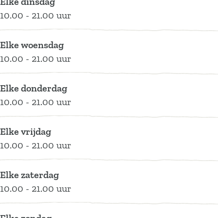
Elke dinsdag
m
n
a
v
m
10.00 - 21.00 uur
m
E
n
a
m
e
m
E
n
e
Elke woensdag
n
m
m
E
n
10.00 - 21.00 uur
e
m
m
n
e
m
Elke donderdag
n
e
10.00 - 21.00 uur
n
Elke vrijdag
10.00 - 21.00 uur
Elke zaterdag
10.00 - 21.00 uur