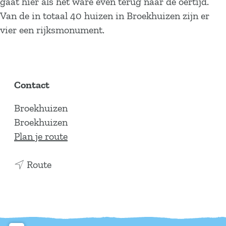
gaat hier als het ware even terug naar de oertijd.
Van de in totaal 40 huizen in Broekhuizen zijn er
vier een rijksmonument.
Contact
Broekhuizen
Broekhuizen
n
Plan je route
a
n
a
Route
a
r
a
B
r
r
B
o