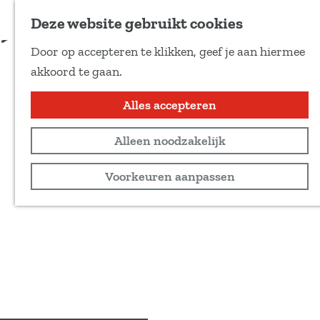
Voeg toe als favoriet
Deze website gebruikt cookies
D
Door op accepteren te klikken, geef je aan hiermee
e
G
akkoord te gaan.
e
a
l
n
Alles accepteren
d
a
e
Alleen noodzakelijk
a
z
r
Voorkeuren aanpassen
e
d
p
e
a
h
g
o
i
m
n
e
a
p