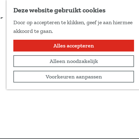
Voeg toe als favoriet
Deze website gebruikt cookies
D
Door op accepteren te klikken, geef je aan hiermee
e
G
akkoord te gaan.
e
a
l
n
Alles accepteren
d
a
e
Alleen noodzakelijk
a
z
r
Voorkeuren aanpassen
e
d
p
e
a
h
g
o
i
m
n
e
a
p