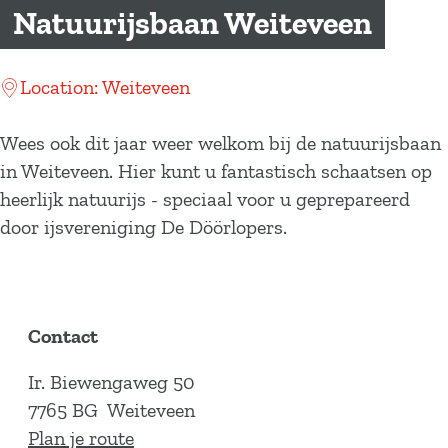
a
Natuurijsbaan Weiteveen
g
e
Location: Weiteveen
Wees ook dit jaar weer welkom bij de natuurijsbaan
in Weiteveen. Hier kunt u fantastisch schaatsen op
heerlijk natuurijs - speciaal voor u geprepareerd
door ijsvereniging De Döörlopers.
Contact
Ir. Biewengaweg 50
7765 BG
Weiteveen
n
Plan je route