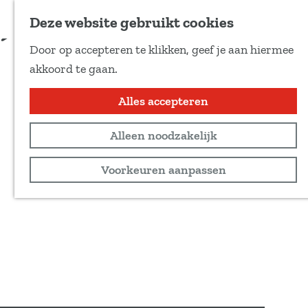
Voeg toe als favoriet
Deze website gebruikt cookies
D
Door op accepteren te klikken, geef je aan hiermee
e
G
akkoord te gaan.
e
a
l
n
Alles accepteren
d
a
e
Alleen noodzakelijk
a
z
r
Voorkeuren aanpassen
e
d
p
e
a
h
g
o
i
m
n
e
a
p