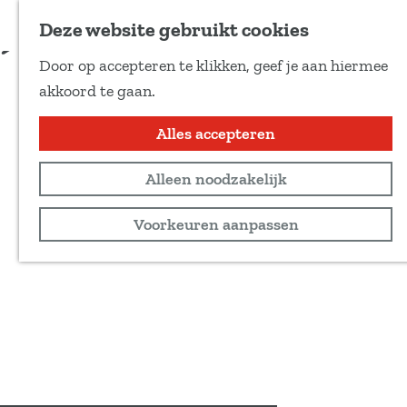
Voeg toe als favoriet
Deze website gebruikt cookies
D
Door op accepteren te klikken, geef je aan hiermee
e
G
akkoord te gaan.
e
a
l
n
Alles accepteren
d
a
e
Alleen noodzakelijk
a
z
r
Voorkeuren aanpassen
e
d
p
e
a
h
g
o
i
m
n
e
a
p