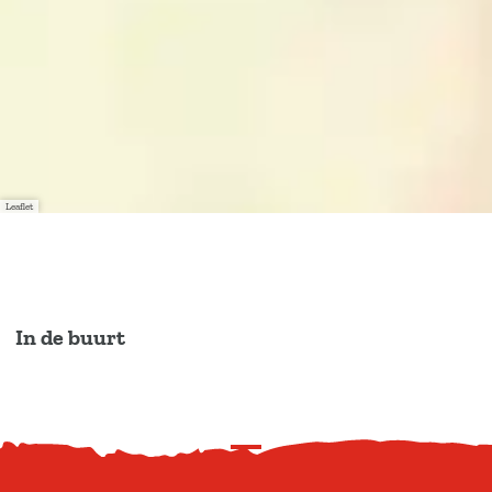
Leaflet
In de buurt
S
c