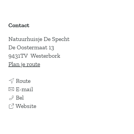
Contact
Natuurhuisje De Specht
De Oostermaat 13
9431TV
Westerbork
n
Plan je route
a
n
a
Route
a
n
r
E-mail
N
a
a
N
Bel
a
r
a
v
a
Website
t
N
r
a
t
u
a
N
n
u
u
t
a
N
u