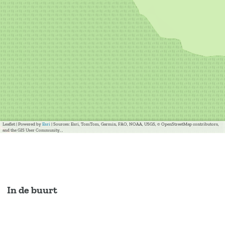
Leaflet
|
Powered by
Esri
| Sources: Esri, TomTom, Garmin, FAO, NOAA, USGS, © OpenStreetMap contributors,
and the GIS User Community, ,
In de buurt