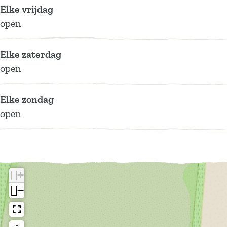
t
h
c
Elke vrijdag
t
h
open
t
Elke zaterdag
open
Elke zondag
open
+
−