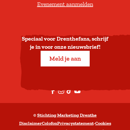
Evenement aanmelden
r
u
g
n
a
Speciaal voor Drenthefans, schrijf
a
je in voor onze nieuwsbrief!
r
Meld je aan
b
o
v
e
F
I
T
Y
n
a
n
i
o
c
s
k
u
©
Stichting Marketing Drenthe
e
t
T
t
Disclaimer
Colofon
Privacystatement
-
Cookies
b
a
o
u