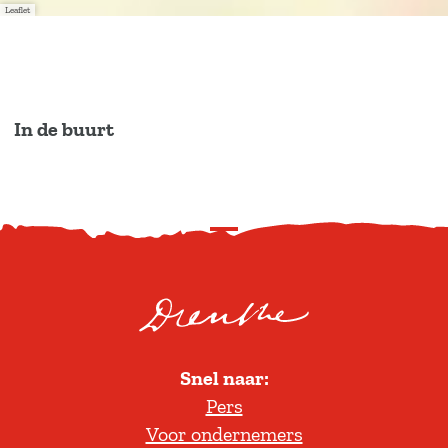
Leaflet
In de buurt
S
c
r
o
l
Snel naar:
l
Pers
t
Voor ondernemers
e