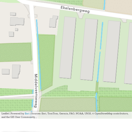
Leaflet
|
Powered by
Esri
| Sources: Esri, TomTom, Garmin, FAO, NOAA, USGS, © OpenStreetMap contributors,
and the GIS User Community, ,