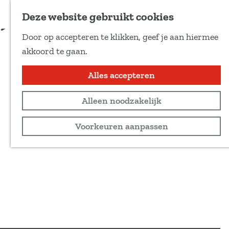
Voeg toe als favoriet
Deze website gebruikt cookies
D
Door op accepteren te klikken, geef je aan hiermee
e
G
akkoord te gaan.
e
a
l
n
Alles accepteren
d
a
e
Alleen noodzakelijk
a
z
r
Voorkeuren aanpassen
e
d
p
e
a
h
g
o
i
m
n
e
a
p