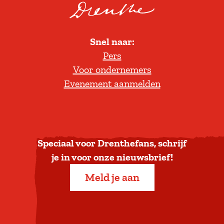
r
o
l
Snel naar:
l
Pers
t
Voor ondernemers
e
Evenement aanmelden
r
u
g
n
a
Speciaal voor Drenthefans, schrijf
a
je in voor onze nieuwsbrief!
r
Meld je aan
b
o
v