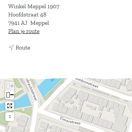
Winkel Meppel 1907
Hoofdstraat 48
7941 AJ
Meppel
n
Plan je route
a
n
a
Route
a
r
a
H
r
o
H
o
+
o
f
−
o
d
f
s
d
t
s
r
t
a