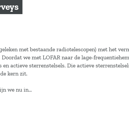
rveys
eleken met bestaande radiotelescopen) met het ver
. Doordat we met LOFAR naar de lage-frequentieheme
ls en actieve sterrenstelsels. Die actieve sterrenstels
de kern zit.
jn we nu in…