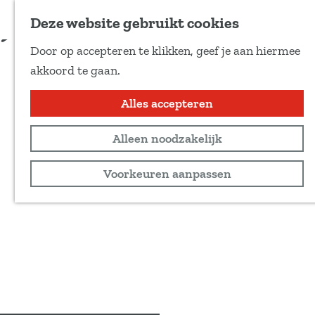
Voeg toe als favoriet
Deze website gebruikt cookies
D
Door op accepteren te klikken, geef je aan hiermee
e
G
akkoord te gaan.
e
a
l
n
Alles accepteren
d
a
e
Alleen noodzakelijk
a
z
r
Voorkeuren aanpassen
e
d
p
e
a
h
g
o
i
m
n
e
a
p