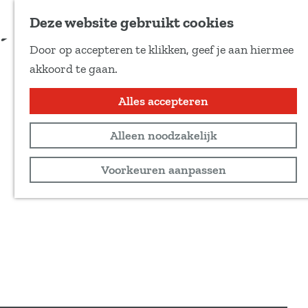
Voeg toe als favoriet
Deze website gebruikt cookies
D
Door op accepteren te klikken, geef je aan hiermee
e
G
akkoord te gaan.
e
a
l
n
Alles accepteren
d
a
e
Alleen noodzakelijk
a
z
r
Voorkeuren aanpassen
e
d
p
e
a
h
g
o
i
m
n
e
a
p