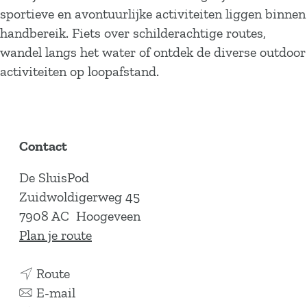
sportieve en avontuurlijke activiteiten liggen binnen
handbereik. Fiets over schilderachtige routes,
wandel langs het water of ontdek de diverse outdoor
activiteiten op loopafstand.
Contact
De SluisPod
Zuidwoldigerweg 45
7908 AC
Hoogeveen
n
Plan je route
a
n
a
Route
a
n
r
E-mail