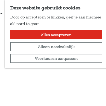
Voeg toe als favoriet
Boeken bij B&B De SluisPod
Deze website gebruikt cookies
D
Door op accepteren te klikken, geef je aan hiermee
e
G
akkoord te gaan.
e
a
l
n
Alles accepteren
d
a
e
Alleen noodzakelijk
a
z
r
Voorkeuren aanpassen
e
d
p
e
a
h
g
o
i
m
n
e
a
p