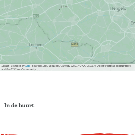
Leaflet
|
Powered by
Esri
| Sources: Esri, TomTom, Garmin, FAO, NOAA, USGS, © OpenStreetMap contributors,
and the GIS User Community, ,
In de buurt