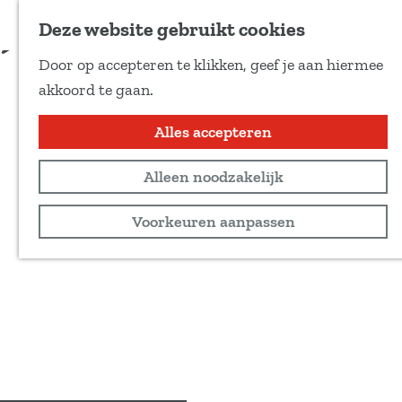
Voeg toe als favoriet
Deze website gebruikt cookies
D
Door op accepteren te klikken, geef je aan hiermee
e
G
akkoord te gaan.
e
a
l
n
Alles accepteren
d
a
e
Alleen noodzakelijk
a
z
r
Voorkeuren aanpassen
e
d
p
e
a
h
g
o
i
m
n
e
a
p