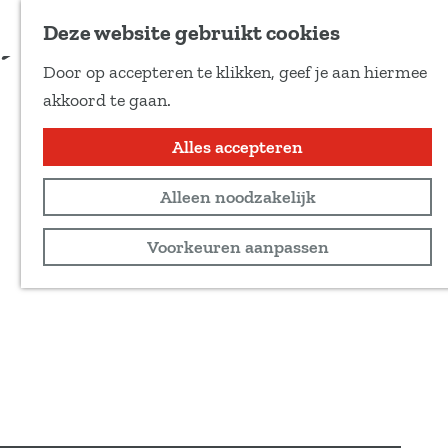
Voeg toe als favoriet
Deze website gebruikt cookies
D
Door op accepteren te klikken, geef je aan hiermee
e
G
akkoord te gaan.
e
a
l
n
Alles accepteren
d
a
e
Alleen noodzakelijk
a
z
r
Voorkeuren aanpassen
e
d
p
e
a
h
g
o
i
m
n
e
a
p