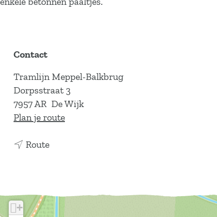
enkele betonnen paaltjes.
Contact
Tramlijn Meppel-Balkbrug
Dorpsstraat 3
7957 AR
De Wijk
n
Plan je route
a
n
a
Route
a
r
a
T
r
r
T
a
+
r
m