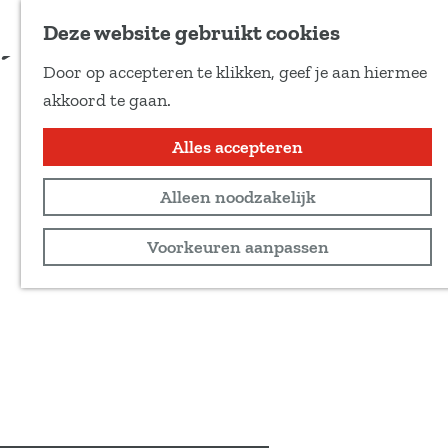
Voeg toe als favoriet
Deze website gebruikt cookies
D
Door op accepteren te klikken, geef je aan hiermee
e
G
akkoord te gaan.
e
a
l
n
Alles accepteren
d
a
e
Alleen noodzakelijk
a
z
r
Voorkeuren aanpassen
e
d
p
e
a
h
g
o
i
m
n
e
a
p