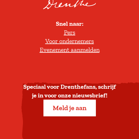
o
l
Snel naar:
l
Pers
t
Voor ondernemers
e
Evenement aanmelden
r
u
g
n
a
Speciaal voor Drenthefans, schrijf
a
je in voor onze nieuwsbrief!
r
Meld je aan
b
o
v
e