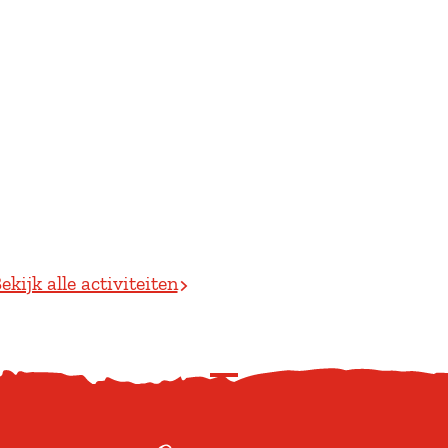
ekijk alle activiteiten
S
c
r