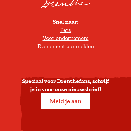
o
l
Snel naar:
l
Pers
t
Voor ondernemers
e
Evenement aanmelden
r
u
g
n
a
Speciaal voor Drenthefans, schrijf
a
je in voor onze nieuwsbrief!
r
Meld je aan
b
o
v
e