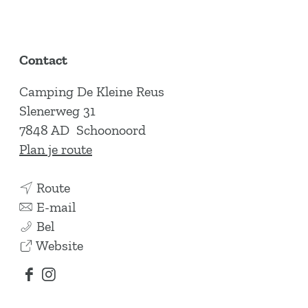
Contact
Camping De Kleine Reus
Slenerweg 31
7848 AD
Schoonoord
n
Plan je route
a
n
a
Route
a
n
r
E-mail
C
a
a
C
Bel
a
r
a
v
a
Website
m
C
r
a
m
F
I
p
a
C
n
p
a
n
i
m
a
C
i