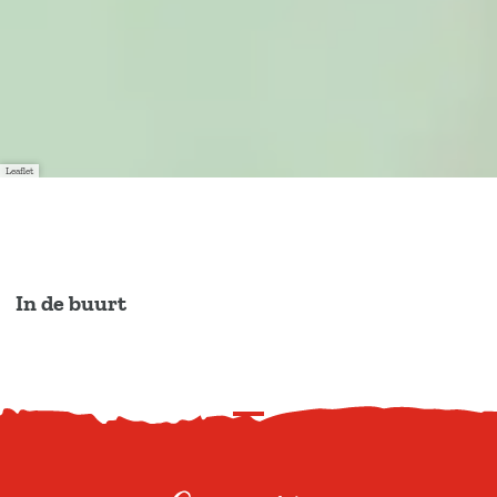
Leaflet
In de buurt
S
c
r