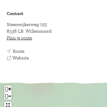
Contact
Steenwijkerweg 155
8338 LB
Willemsoord
n
Plan je route
a
n
a
Route
a
v
r
Website
a
a
L
r
n
o
L
L
d
o
o
g
+
d
d
e
−
g
g
m
e
e
e