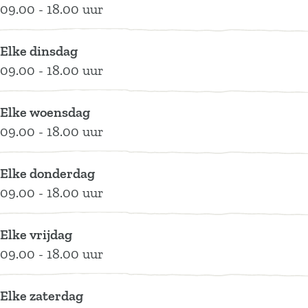
k
e
-
y
k
09.00 - 18.00 uur
u
n
e
-
u
u
k
n
e
u
Elke dinsdag
r
u
k
n
r
09.00 - 18.00 uur
i
u
u
k
i
n
r
u
u
n
Elke woensdag
s
i
r
u
s
09.00 - 18.00 uur
t
n
i
r
t
i
s
n
i
i
Elke donderdag
t
t
s
n
t
09.00 - 18.00 uur
u
i
t
s
u
u
t
i
t
u
t
u
t
i
t
Elke vrijdag
H
u
u
t
H
09.00 - 18.00 uur
e
t
u
u
e
t
H
t
u
t
Elke zaterdag