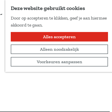
Voeg toe als favoriet
Deze website gebruikt cookies
D
Door op accepteren te klikken, geef je aan hiermee
e
G
akkoord te gaan.
e
a
l
n
Alles accepteren
d
a
e
Alleen noodzakelijk
a
z
r
Voorkeuren aanpassen
e
d
p
e
a
h
g
o
i
m
n
e
a
p