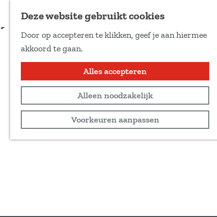
Voeg toe als favoriet
Deze website gebruikt cookies
D
Door op accepteren te klikken, geef je aan hiermee
e
G
akkoord te gaan.
e
a
l
n
Alles accepteren
d
a
e
Alleen noodzakelijk
a
z
r
Voorkeuren aanpassen
e
d
p
e
a
h
g
o
i
m
n
e
a
p