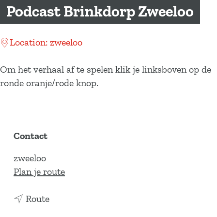
a
Podcast Brinkdorp Zweeloo
g
e
Location: zweeloo
Om het verhaal af te spelen klik je linksboven op de
ronde oranje/rode knop.
Contact
zweeloo
n
Plan je route
a
n
a
Route
a
r