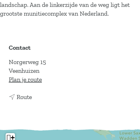
a
landschap. Aan de linkerzijde van de weg ligt het
g
grootste munitiecomplex van Nederland.
e
Contact
Norgerweg 15
Veenhuizen
n
Plan je route
a
n
a
Route
a
r
a
M
r
u
M
n
+