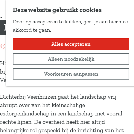
Voeg toe als favoriet
Deze website gebruikt cookies
D
Door op accepteren te klikken, geef je aan hiermee
e
Munitiedepot
G
akkoord te gaan.
e
a
l
n
Alles accepteren
Location: Veenhuizen
d
a
e
Alleen noodzakelijk
a
Het grootste munitiecomplex van Nederland, met
z
r
bijna 200 bunkers, vind je aan de Norgerweg bij
Voorkeuren aanpassen
e
d
Veenhuizen.
p
e
a
h
Dichterbij Veenhuizen gaat het landschap vrij
g
o
abrupt over van het kleinschalige
i
m
esdorpenlandschap in een landschap met vooral
n
e
rechte lijnen. De overheid heeft hier altijd
a
p
belangrijke rol gespeeld bij de inrichting van het