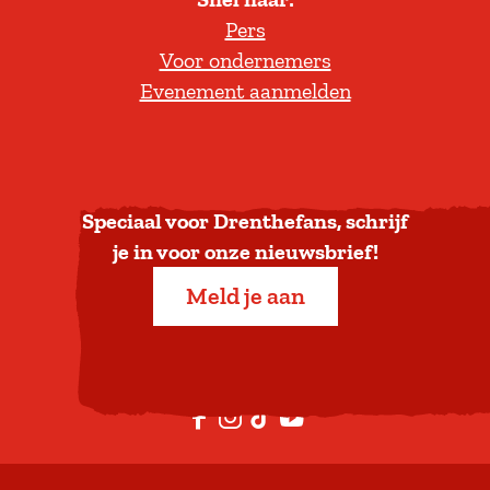
l
Pers
t
Voor ondernemers
e
Evenement aanmelden
r
u
g
n
a
Speciaal voor Drenthefans, schrijf
a
je in voor onze nieuwsbrief!
r
Meld je aan
b
o
v
e
F
I
T
Y
n
a
n
i
o