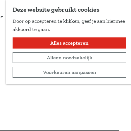
Voeg toe als favoriet
Deze website gebruikt cookies
D
Door op accepteren te klikken, geef je aan hiermee
e
G
akkoord te gaan.
e
a
l
n
Alles accepteren
d
a
e
Alleen noodzakelijk
a
z
r
Voorkeuren aanpassen
e
d
p
e
a
h
g
o
i
m
n
e
a
p