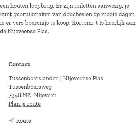
een houten loopbrug. Er zijn toiletten aanwezig, je
kunt gebruikmaken van douches en op mooie dagen
is er vers boerenijs te koop. Kortom: ’t Is heerlijk aan
de Nijeveense Plas.
Contact
Tussenboerslanden | Nijeveense Plas
Tussenboersweg
7948 NZ
Nijeveen
n
Plan je route
a
n
a
Route
a
r