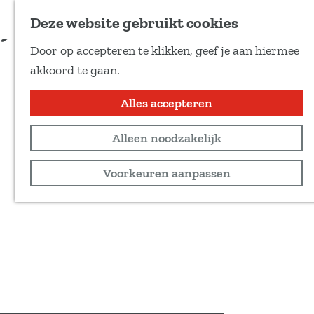
Voeg toe als favoriet
Deze website gebruikt cookies
D
Door op accepteren te klikken, geef je aan hiermee
e
G
akkoord te gaan.
e
a
l
n
Alles accepteren
d
a
e
Alleen noodzakelijk
a
z
r
Voorkeuren aanpassen
e
d
p
e
a
h
g
o
i
m
n
e
a
p