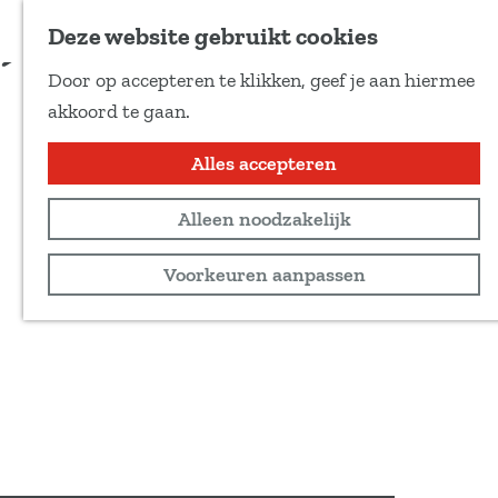
Voeg toe als favoriet
Deze website gebruikt cookies
D
Door op accepteren te klikken, geef je aan hiermee
e
G
akkoord te gaan.
e
a
l
n
Alles accepteren
d
a
e
Alleen noodzakelijk
a
z
r
Voorkeuren aanpassen
e
d
p
e
a
h
g
o
i
m
n
e
a
p