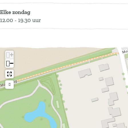
e
Elke zondag
r
12.00 - 19.30 uur
+
−