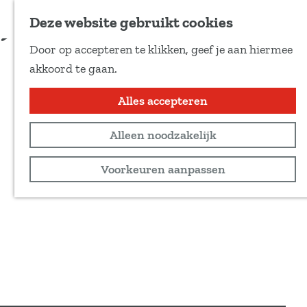
Voeg toe als favoriet
Deze website gebruikt cookies
D
Door op accepteren te klikken, geef je aan hiermee
e
G
akkoord te gaan.
e
a
l
n
Alles accepteren
d
a
e
Alleen noodzakelijk
a
z
r
Voorkeuren aanpassen
e
d
p
e
a
h
g
o
i
m
n
e
a
p