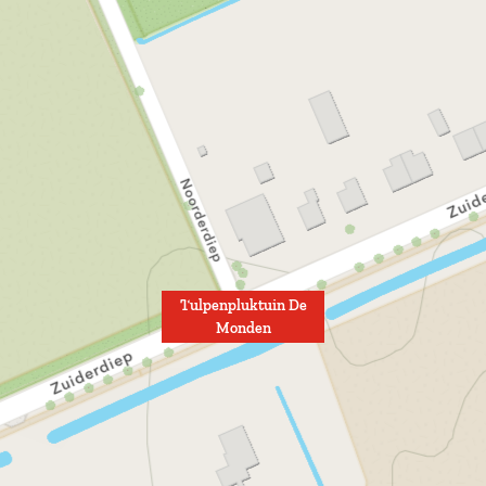
n
n
Tulpenpluktuin De
Monden