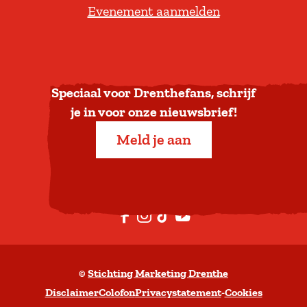
Evenement aanmelden
r
u
g
n
a
Speciaal voor Drenthefans, schrijf
a
je in voor onze nieuwsbrief!
r
Meld je aan
b
o
v
e
F
I
T
Y
n
a
n
i
o
c
s
k
u
©
Stichting Marketing Drenthe
e
t
T
t
Disclaimer
Colofon
Privacystatement
-
Cookies
b
a
o
u