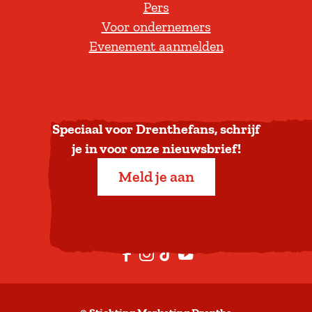
Pers
t
Voor ondernemers
e
Evenement aanmelden
r
u
g
n
a
Speciaal voor Drenthefans, schrijf
a
je in voor onze nieuwsbrief!
r
Meld je aan
b
o
v
e
F
I
T
Y
n
a
n
i
o
c
s
k
u