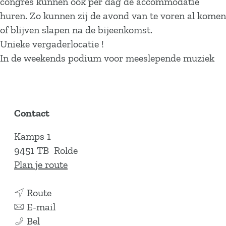
congres kunnen ook per dag de accommodatie
huren. Zo kunnen zij de avond van te voren al komen
of blijven slapen na de bijeenkomst.
Unieke vergaderlocatie !
In de weekends podium voor meeslepende muziek
Contact
Kamps 1
9451 TB
Rolde
n
Plan je route
a
n
a
Route
a
n
r
E-mail
B
a
a
B
Bel