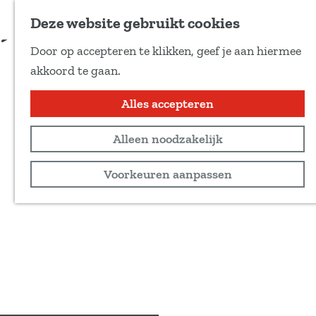
Voeg toe als favoriet
Deze website gebruikt cookies
D
Door op accepteren te klikken, geef je aan hiermee
e
G
akkoord te gaan.
e
a
l
n
Alles accepteren
d
a
e
Alleen noodzakelijk
a
z
r
Voorkeuren aanpassen
e
d
p
e
a
h
g
o
i
m
n
e
a
p