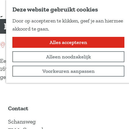
Voeg toe als favoriet
Deze website gebruikt cookies
D
Door op accepteren te klikken, geef je aan hiermee
e
Katshaarschans
G
akkoord te gaan.
e
a
l
n
Alles accepteren
Location: Coevorden
d
a
e
Alleen noodzakelijk
a
Een militaire versterking van opgeworpen aarde uit
z
r
1672: Schans De Katshaar, ook wel Katshaarschans
Voorkeuren aanpassen
e
d
genoemd.
p
e
a
h
g
o
i
m
Contact
n
e
a
Schansweg
p