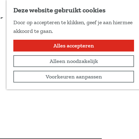
Voeg toe als favoriet
Deze website gebruikt cookies
D
Door op accepteren te klikken, geef je aan hiermee
e
G
akkoord te gaan.
e
a
l
n
Alles accepteren
d
a
e
Alleen noodzakelijk
a
z
r
Voorkeuren aanpassen
e
d
p
e
a
h
g
o
i
m
n
e
a
p