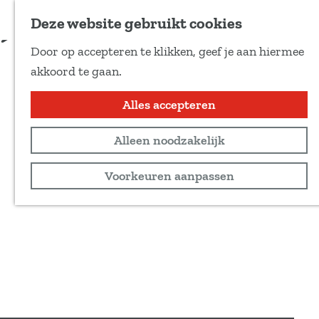
Voeg toe als favoriet
Deze website gebruikt cookies
D
Door op accepteren te klikken, geef je aan hiermee
e
G
akkoord te gaan.
e
a
l
n
Alles accepteren
d
a
e
Alleen noodzakelijk
a
z
r
Voorkeuren aanpassen
e
d
p
e
a
h
g
o
i
m
n
e
a
p