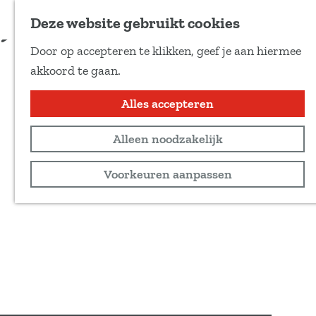
Voeg toe als favoriet
Deze website gebruikt cookies
D
Door op accepteren te klikken, geef je aan hiermee
e
G
akkoord te gaan.
e
a
l
n
Alles accepteren
d
a
e
Alleen noodzakelijk
a
z
r
Voorkeuren aanpassen
e
d
p
e
a
h
g
o
i
m
n
e
a
p