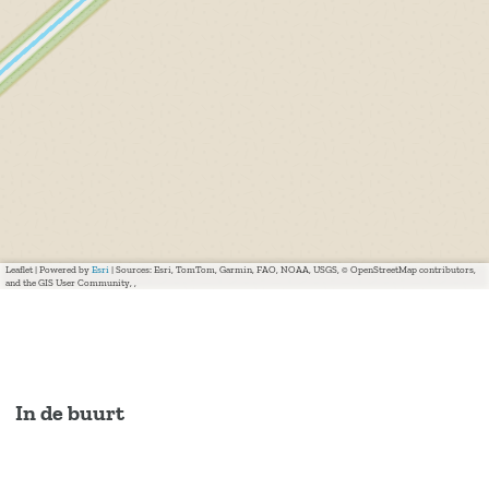
Leaflet
|
Powered by
Esri
| Sources: Esri, TomTom, Garmin, FAO, NOAA, USGS, © OpenStreetMap contributors,
and the GIS User Community, ,
In de buurt