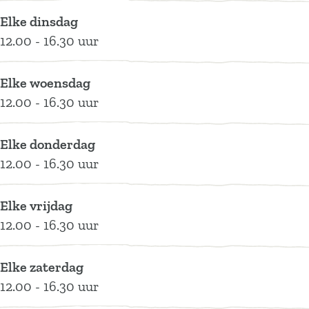
t
e
E
e
t
Elke dinsdag
e
x
e
E
e
12.00 - 16.30 uur
r
t
x
e
r
v
e
t
x
v
Elke woensdag
e
r
e
t
e
12.00 - 16.30 uur
e
v
r
e
e
n
e
v
r
n
Elke donderdag
e
e
v
12.00 - 16.30 uur
n
e
e
n
e
n
Elke vrijdag
12.00 - 16.30 uur
Elke zaterdag
12.00 - 16.30 uur