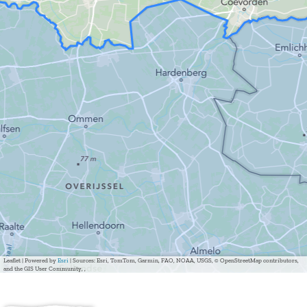
Leaflet
|
Powered by
Esri
| Sources: Esri, TomTom, Garmin, FAO, NOAA, USGS, © OpenStreetMap contributors,
and the GIS User Community, ,