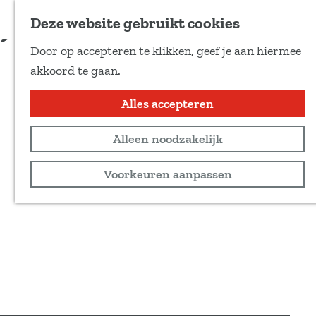
Voeg toe als favoriet
Deze website gebruikt cookies
D
Door op accepteren te klikken, geef je aan hiermee
e
G
akkoord te gaan.
e
a
l
n
Alles accepteren
d
a
e
Alleen noodzakelijk
a
z
r
Voorkeuren aanpassen
e
d
p
e
a
h
g
o
i
m
n
e
a
p