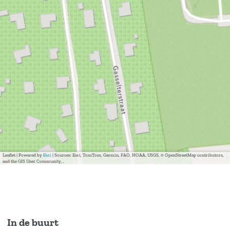
Leaflet
|
Powered by
Esri
| Sources: Esri, TomTom, Garmin, FAO, NOAA, USGS, © OpenStreetMap contributors,
and the GIS User Community, ,
In de buurt