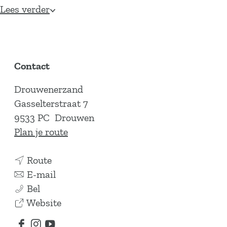
Lees verder
Contact
Drouwenerzand
Gasselterstraat 7
9533 PC
Drouwen
n
Plan je route
a
n
a
Route
a
n
r
E-mail
D
a
a
D
Bel
r
r
a
v
r
Website
o
D
r
a
o