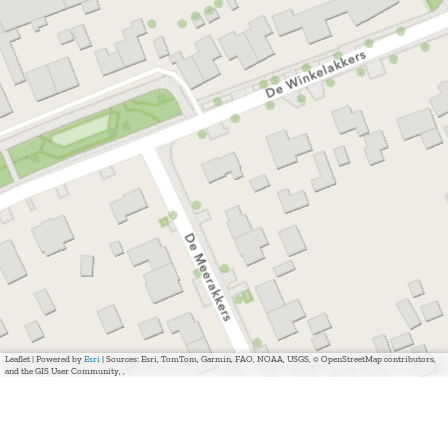
Leaflet
|
Powered by
Esri
| Sources: Esri, TomTom, Garmin, FAO, NOAA, USGS, © OpenStreetMap contributors,
and the GIS User Community, ,