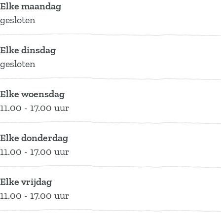
Elke maandag
k
j
B
'
e
j
gesloten
G
L
i
B
'
L
a
e
j
i
B
e
l
Elke dinsdag
t
L
j
i
t
e
gesloten
h
e
L
j
h
r
'
t
e
L
'
i
h
t
e
Elke woensdag
e
'
h
t
11.00 - 17.00 uur
'
'
h
B
'
Elke donderdag
i
11.00 - 17.00 uur
j
L
Elke vrijdag
e
11.00 - 17.00 uur
t
h