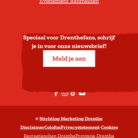
Evenement aanmelden
r
u
g
n
a
Speciaal voor Drenthefans, schrijf
a
je in voor onze nieuwsbrief!
r
Meld je aan
b
o
v
e
F
I
T
Y
n
a
n
i
o
c
s
k
u
©
Stichting Marketing Drenthe
e
t
T
t
Disclaimer
Colofon
Privacystatement
-
Cookies
b
a
o
u
Recreatieschap Drenthe
Provincie Drenthe