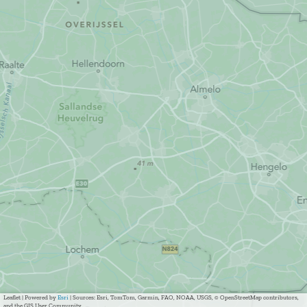
Leaflet
|
Powered by
Esri
| Sources: Esri, TomTom, Garmin, FAO, NOAA, USGS, © OpenStreetMap contributors,
and the GIS User Community, ,