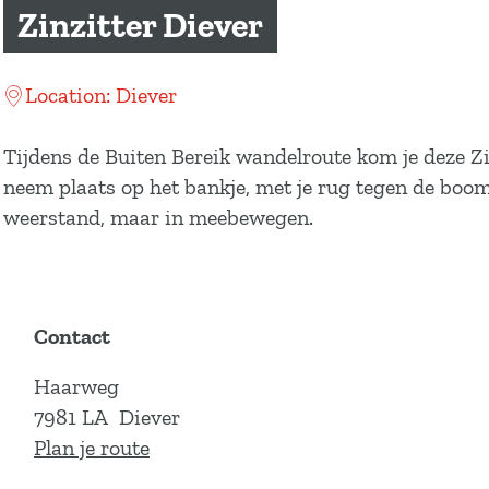
a
Zinzitter Diever
g
e
Location: Diever
Tijdens de Buiten Bereik wandelroute kom je deze Zin
neem plaats op het bankje, met je rug tegen de boo
weerstand, maar in meebewegen.
Contact
Haarweg
7981 LA
Diever
n
Plan je route
a