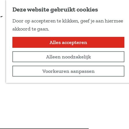
Voeg toe als favoriet
Deze website gebruikt cookies
D
Door op accepteren te klikken, geef je aan hiermee
e
G
akkoord te gaan.
e
a
l
n
Alles accepteren
d
a
e
Alleen noodzakelijk
a
z
r
Voorkeuren aanpassen
e
d
p
e
a
h
g
o
i
m
n
e
a
p