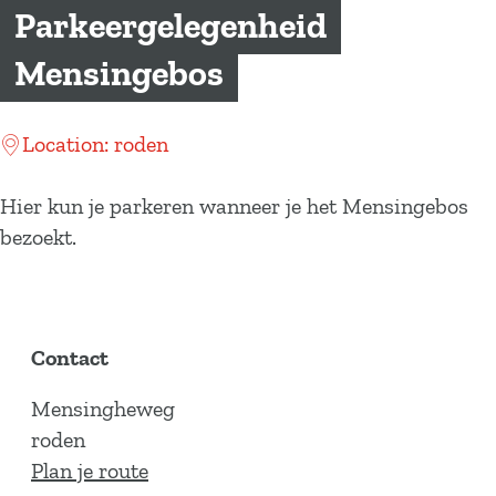
a
Parkeergelegenheid
g
Mensingebos
e
Location: roden
Hier kun je parkeren wanneer je het Mensingebos
bezoekt.
Contact
Mensingheweg
roden
n
Plan je route