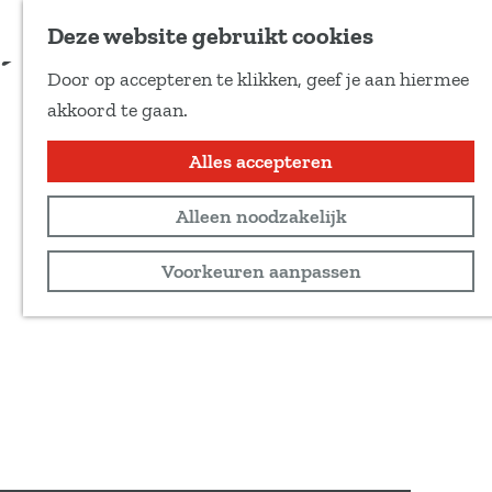
Voeg toe als favoriet
Deze website gebruikt cookies
D
Door op accepteren te klikken, geef je aan hiermee
e
G
akkoord te gaan.
e
a
l
n
Alles accepteren
d
a
e
Alleen noodzakelijk
a
z
r
Voorkeuren aanpassen
e
d
p
e
a
h
g
o
i
m
n
e
a
p