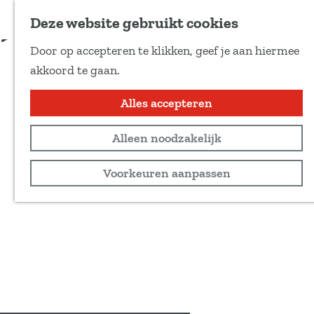
Voeg toe als favoriet
Deze website gebruikt cookies
D
Door op accepteren te klikken, geef je aan hiermee
e
G
akkoord te gaan.
e
a
l
n
Alles accepteren
d
a
e
Alleen noodzakelijk
a
z
r
Voorkeuren aanpassen
e
d
p
e
a
h
g
o
i
m
n
e
a
p