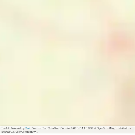
Leaflet
|
Powered by
Esri
| Sources: Esri, TomTom, Garmin, FAO, NOAA, USGS, © OpenStreetMap contributors,
and the GIS User Community, ,