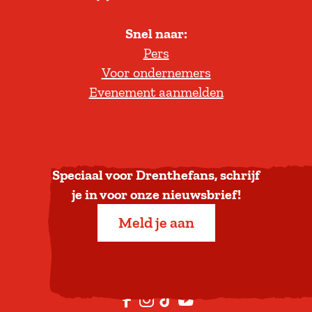
l
Snel naar:
l
Pers
t
Voor ondernemers
e
Evenement aanmelden
r
u
g
n
a
Speciaal voor Drenthefans, schrijf
a
je in voor onze nieuwsbrief!
r
Meld je aan
b
o
v
e
F
I
T
Y
n