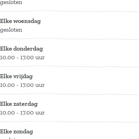
gesloten
d
c
r
A
d
i
a
c
r
i
Elke woensdag
ë
d
a
c
ë
gesloten
i
d
a
ë
i
d
Elke donderdag
ë
i
10.00 - 17.00 uur
ë
Elke vrijdag
10.00 - 17.00 uur
Elke zaterdag
10.00 - 17.00 uur
Elke zondag