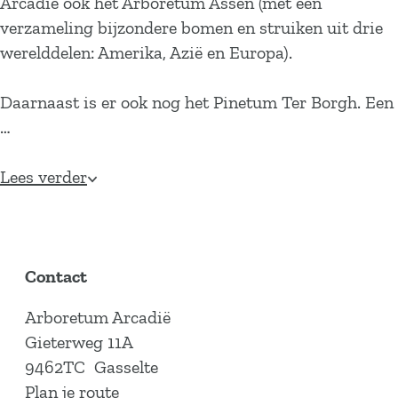
Arcadië ook het Arboretum Assen (met een
verzameling bijzondere bomen en struiken uit drie
werelddelen: Amerika, Azië en Europa).
Daarnaast is er ook nog het Pinetum Ter Borgh. Een
…
Lees verder
Contact
Arboretum Arcadië
Gieterweg 11A
9462TC
Gasselte
n
Plan je route